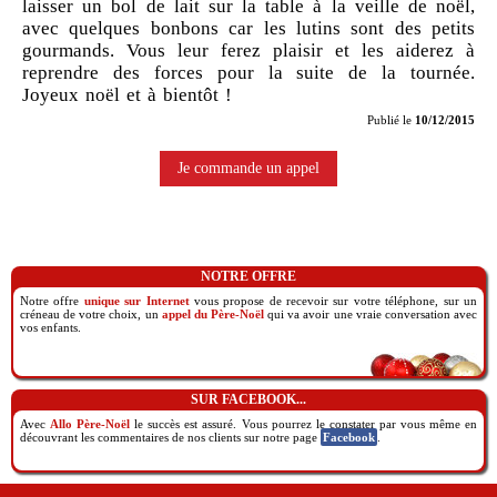
laisser un bol de lait sur la table à la veille de noël,
avec quelques bonbons car les lutins sont des petits
gourmands. Vous leur ferez plaisir et les aiderez à
reprendre des forces pour la suite de la tournée.
Joyeux noël et à bientôt !
Publié le
10/12/2015
Je commande un appel
NOTRE OFFRE
Notre offre
unique sur Internet
vous propose de recevoir sur votre téléphone, sur un
créneau de votre choix, un
appel du Père-Noël
qui va avoir une vraie conversation avec
vos enfants.
SUR FACEBOOK...
Avec
Allo Père-Noël
le succès est assuré. Vous pourrez le constater par vous même en
découvrant les commentaires de nos clients sur notre page
Facebook
.