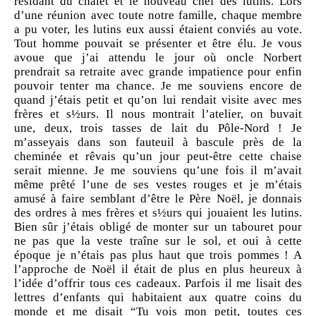
résidant du chalet et le nouveau chef des lutins. Lors
d’une réunion avec toute notre famille, chaque membre
a pu voter, les lutins eux aussi étaient conviés au vote.
Tout homme pouvait se présenter et être élu. Je vous
avoue que j’ai attendu le jour où oncle Norbert
prendrait sa retraite avec grande impatience pour enfin
pouvoir tenter ma chance. Je me souviens encore de
quand j’étais petit et qu’on lui rendait visite avec mes
frères et s½urs. Il nous montrait l’atelier, on buvait
une, deux, trois tasses de lait du Pôle-Nord ! Je
m’asseyais dans son fauteuil à bascule près de la
cheminée et rêvais qu’un jour peut-être cette chaise
serait mienne. Je me souviens qu’une fois il m’avait
même prêté l’une de ses vestes rouges et je m’étais
amusé à faire semblant d’être le Père Noël, je donnais
des ordres à mes frères et s½urs qui jouaient les lutins.
Bien sûr j’étais obligé de monter sur un tabouret pour
ne pas que la veste traîne sur le sol, et oui à cette
époque je n’étais pas plus haut que trois pommes ! A
l’approche de Noël il était de plus en plus heureux à
l’idée d’offrir tous ces cadeaux. Parfois il me lisait des
lettres d’enfants qui habitaient aux quatre coins du
monde et me disait “Tu vois mon petit, toutes ces