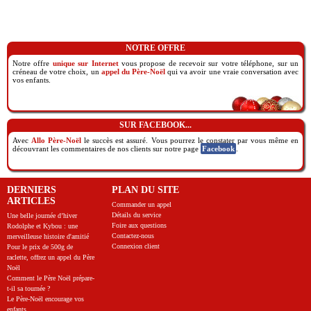
NOTRE OFFRE
Notre offre
unique sur Internet
vous propose de recevoir sur votre téléphone, sur un
créneau de votre choix, un
appel du Père-Noël
qui va avoir une vraie conversation avec
vos enfants.
SUR FACEBOOK...
Avec
Allo Père-Noël
le succès est assuré. Vous pourrez le constater par vous même en
découvrant les commentaires de nos clients sur notre page
Facebook
.
DERNIERS
PLAN DU SITE
ARTICLES
Commander un appel
Détails du service
Une belle journée d’hiver
Foire aux questions
Rodolphe et Kybou : une
Contactez-nous
merveilleuse histoire d'amitié
Connexion client
Pour le prix de 500g de
raclette, offrez un appel du Père
Noël
Comment le Père Noël prépare-
t-il sa tournée ?
Le Père-Noël encourage vos
enfants